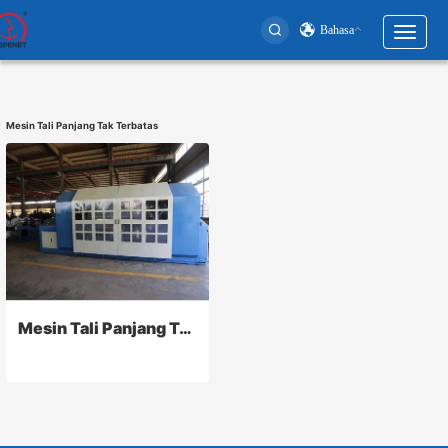
Bahasa
Toggl
naviga
User
account
Mesin Tali Panjang Tak Terbatas
menu
Mesin Tali Panjang Tak Terbatas