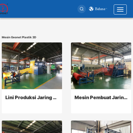
Bahasa
Toggl
naviga
User
account
Mesin Geonet Plastik 3D
menu
Lini Produksi Jaring Plastik
Mesin Pembuat Jaring Ternak Kecepatan Tinggi, Mesin Ekstrusi Jaring Plastik Pipih