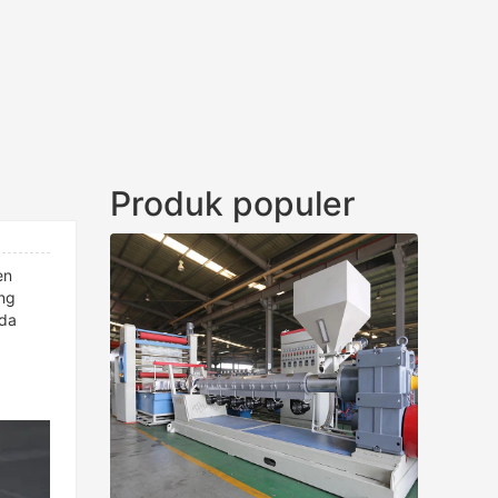
Produk populer
en
ing
oda