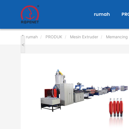
User
account
rumah
PR
menu
rumah
PRODUK
Mesin Extruder
Memancing 
<