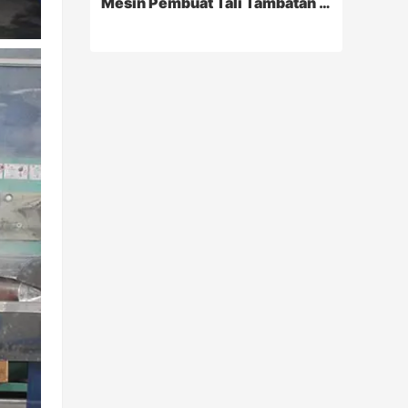
Mesin Pembuat Tali Tambatan PP Hawser 8 Helai
Mesin Pembuat Tali Tambatan PP Hawser 8 Helai
Mesin ini dapat menghasilkan
berbagai ukuran benang pipih PP,
monofilamen, benang multifilamen
Polipropilena, Poliester, Nilon,
Dyneema dll. Tali 8 helai, yang banyak
Contact Now
digunakan di bidang kelautan,
industri, militer.