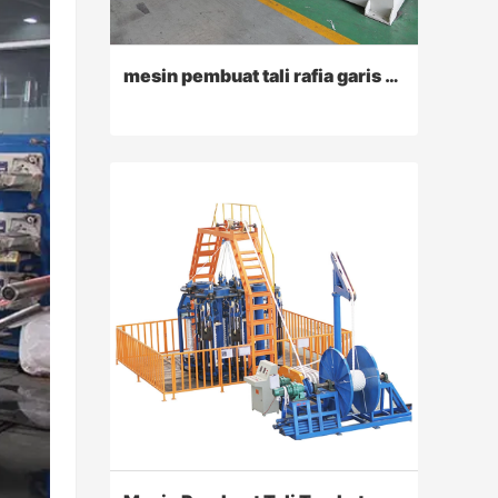
mesin pembuat tali rafia garis ekstruder polipropilen
mesin pembuat tali rafia garis ekstruder polipropilen
Contact Now