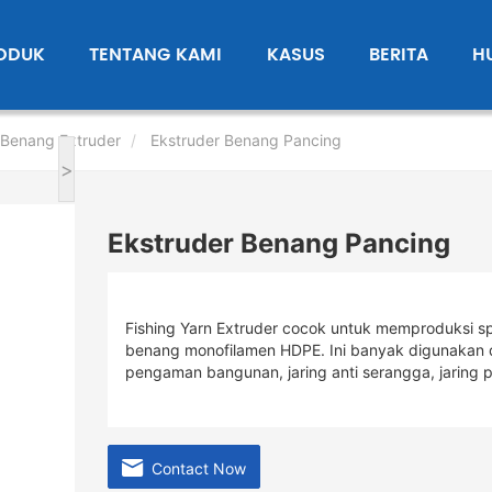
ODUK
TENTANG KAMI
KASUS
BERITA
H
Benang Extruder
Ekstruder Benang Pancing
>
Ekstruder Benang Pancing
Fishing Yarn Extruder cocok untuk memproduksi sp
benang monofilamen HDPE. Ini banyak digunakan dala
pengaman bangunan, jaring anti serangga, jaring pa
Contact Now